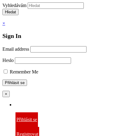
Vyhledávám
Hledat
×
Sign In
Email address
Heslo
Remember Me
×
Přihlásit se
Registrovat