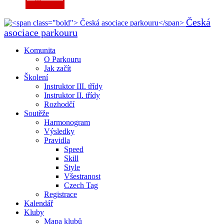
Česká
asociace parkouru
Komunita
O Parkouru
Jak začít
Školení
Instruktor III. třídy
Instruktor II. třídy
Rozhodčí
Soutěže
Harmonogram
Výsledky
Pravidla
Speed
Skill
Style
Všestranost
Czech Tag
Registrace
Kalendář
Kluby
Mapa klubů