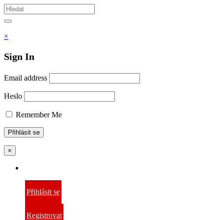
Vyhledávám
Hledat
×
Sign In
Email address
Heslo
Remember Me
×
Přihlásit se
Registrovat