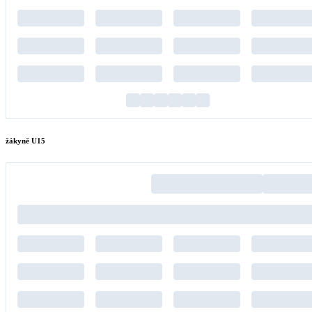
žákyně U15