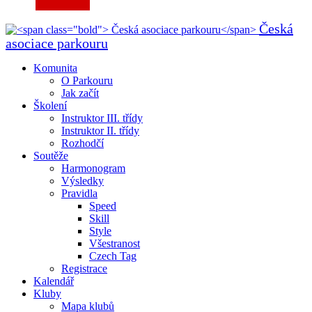
Česká
asociace parkouru
Komunita
O Parkouru
Jak začít
Školení
Instruktor III. třídy
Instruktor II. třídy
Rozhodčí
Soutěže
Harmonogram
Výsledky
Pravidla
Speed
Skill
Style
Všestranost
Czech Tag
Registrace
Kalendář
Kluby
Mapa klubů