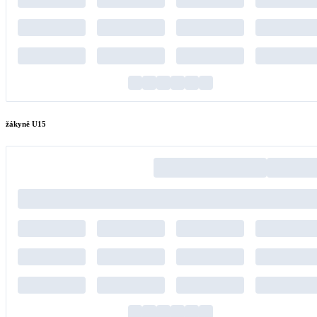
žákyně U15