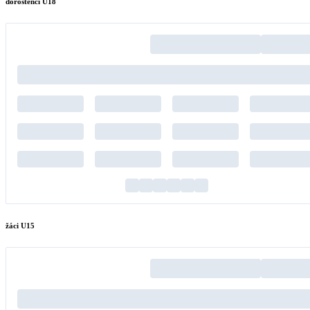
dorostenci U18
žáci U15