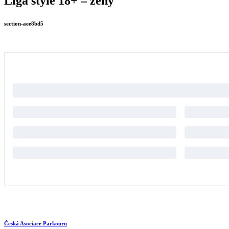
Liga style 18+ – ženy
section-aee8bd5
Česká Asociace Parkouru