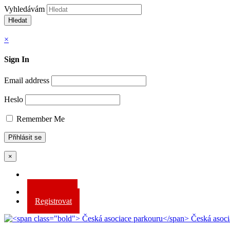
Vyhledávám
Hledat
×
Sign In
Email address
Heslo
Remember Me
×
Přihlásit se
Registrovat
Česká asoci