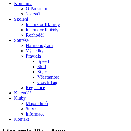
Komunita
O Parkouru
Jak začít
Školení
Instruktor III. třídy
Instruktor II. třídy
Rozhodčí
Soutěže
Harmonogram
Výsledky
Pravidla
Speed
Skill
Style
Všestranost
Czech Tag
Registrace
Kalendář
Kluby
Mapa klubů
Servis
Informace
Kontakt