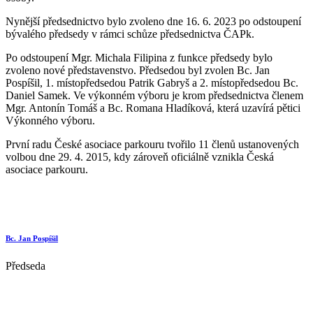
Nynější předsednictvo bylo zvoleno dne 16. 6. 2023 po odstoupení
bývalého předsedy v rámci schůze předsednictva ČAPk.
Po odstoupení Mgr. Michala Filipina z funkce předsedy bylo
zvoleno nové představenstvo. Předsedou byl zvolen Bc. Jan
Pospíšil, 1. místopředsedou Patrik Gabryš a 2. místopředsedou Bc.
Daniel Samek. Ve výkonném výboru je krom předsednictva členem
Mgr. Antonín Tomáš a Bc. Romana Hladíková, která uzavírá pětici
Výkonného výboru.
První radu České asociace parkouru tvořilo 11 členů ustanovených
volbou dne 29. 4. 2015, kdy zároveň oficiálně vznikla Česká
asociace parkouru.
Bc. Jan Pospíšil
Předseda