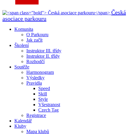
Česká
asociace parkouru
Komunita
O Parkouru
Jak začít
Školení
Instruktor III. třídy
Instruktor II. třídy
Rozhodčí
Soutěže
Harmonogram
Výsledky
Pravidla
Speed
Skill
Style
Všestranost
Czech Tag
Registrace
Kalendář
Kluby
Mapa klubů