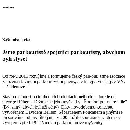
asociace
Naše mise a vize
Jsme parkouristé spojující parkouristy, abychom
byli slyšet
Od roku 2015 rozvíjíme a formujeme český parkour. Jsme asociace
založená slavnými parkourovými jmény, ale ti nejslavnější jste
VY
,
naši členové.
Stavíme činnost na tradičních hodnotách méthode naturelle od
George Héberta. Držíme se jeho myšlenky "Être fort pour être utile"
(Být silný, abych byl užitečný). Díky novodobému konceptu
vytvořeném Davidem Bellem, Sébastienem Foucanem a jinými se
přesouváme od prvního jamu v 2005 až do současnosti. Jdeme s
vývojem vpřed. Přinášíme do parkouru nové myšlenky.