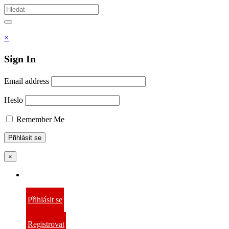
Vyhledávám
Hledat
×
Sign In
Email address
Heslo
Remember Me
×
Přihlásit se
Registrovat