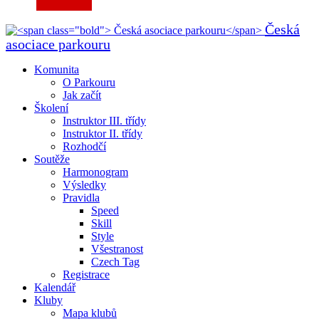
Česká
asociace parkouru
Komunita
O Parkouru
Jak začít
Školení
Instruktor III. třídy
Instruktor II. třídy
Rozhodčí
Soutěže
Harmonogram
Výsledky
Pravidla
Speed
Skill
Style
Všestranost
Czech Tag
Registrace
Kalendář
Kluby
Mapa klubů