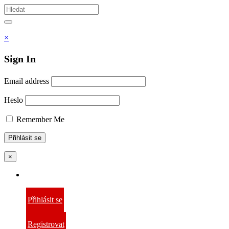
Vyhledávám
Hledat
×
Sign In
Email address
Heslo
Remember Me
×
Přihlásit se
Registrovat