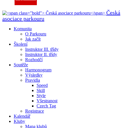
Česká
asociace parkouru
Komunita
O Parkouru
Jak začít
Školení
Instruktor III. třídy
Instruktor II. třídy
Rozhodčí
Soutěže
Harmonogram
Výsledky
Pravidla
Speed
Skill
Style
Všestranost
Czech Tag
Registrace
Kalendář
Kluby
Mapa klubů