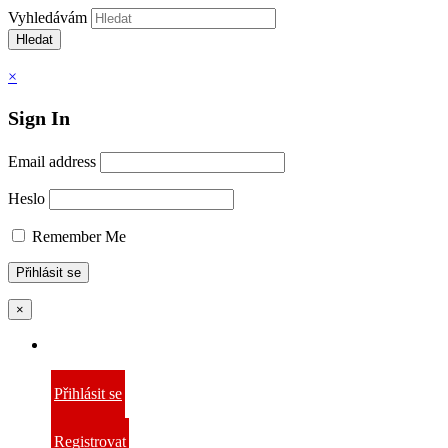
Vyhledávám
Hledat
×
Sign In
Email address
Heslo
Remember Me
×
Přihlásit se
Registrovat