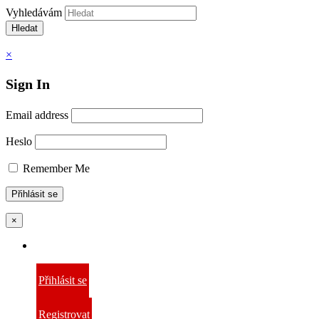
Vyhledávám
Hledat
×
Sign In
Email address
Heslo
Remember Me
×
Přihlásit se
Registrovat