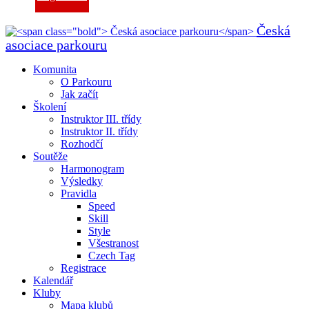
Česká
asociace parkouru
Komunita
O Parkouru
Jak začít
Školení
Instruktor III. třídy
Instruktor II. třídy
Rozhodčí
Soutěže
Harmonogram
Výsledky
Pravidla
Speed
Skill
Style
Všestranost
Czech Tag
Registrace
Kalendář
Kluby
Mapa klubů