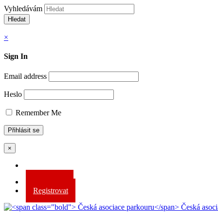
Vyhledávám
Hledat
×
Sign In
Email address
Heslo
Remember Me
×
Přihlásit se
Registrovat
Česká asoci