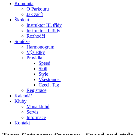
Komunita
O Parkouru
Jak začít
Školení
Instruktor III. třídy
Instruktor II. třídy
Rozhodčí
Soutěže
Harmonogram
Výsledky
Pravidla
Speed
Skill
Style
Všestranost
Czech Tag
Registrace
Kalendář
Kluby
Mapa klubů
Servis
Informace
Kontakt