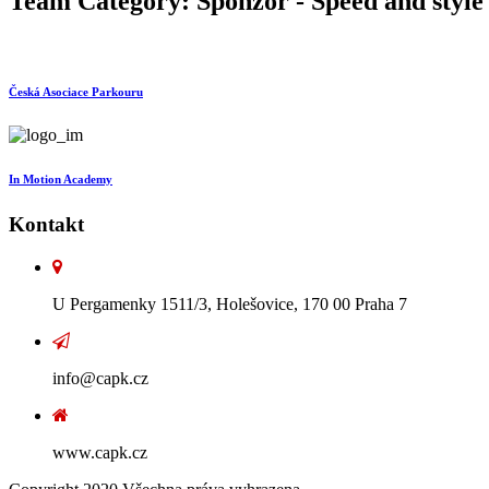
Team Category:
Sponzor - Speed and style
Česká Asociace Parkouru
In Motion Academy
Kontakt
U Pergamenky 1511/3, Holešovice, 170 00 Praha 7
info@capk.cz
www.capk.cz