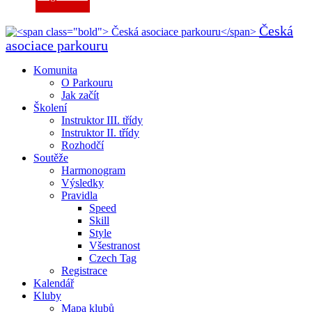
Česká
asociace parkouru
Komunita
O Parkouru
Jak začít
Školení
Instruktor III. třídy
Instruktor II. třídy
Rozhodčí
Soutěže
Harmonogram
Výsledky
Pravidla
Speed
Skill
Style
Všestranost
Czech Tag
Registrace
Kalendář
Kluby
Mapa klubů