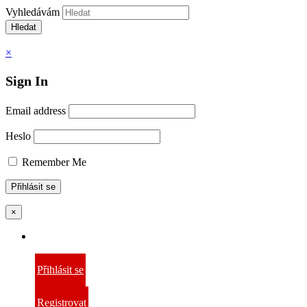
Vyhledávám
Hledat
×
Sign In
Email address
Heslo
Remember Me
×
Přihlásit se
Registrovat