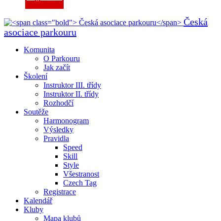
Česká
asociace parkouru
Komunita
O Parkouru
Jak začít
Školení
Instruktor III. třídy
Instruktor II. třídy
Rozhodčí
Soutěže
Harmonogram
Výsledky
Pravidla
Speed
Skill
Style
Všestranost
Czech Tag
Registrace
Kalendář
Kluby
Mapa klubů