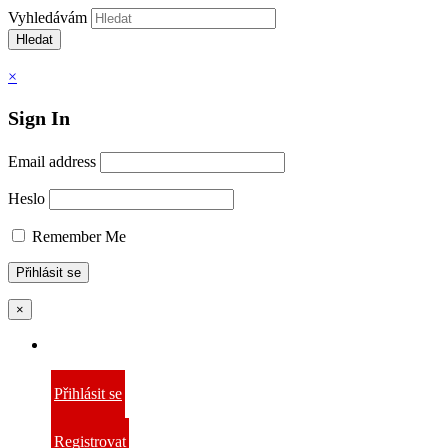
Vyhledávám
Hledat
×
Sign In
Email address
Heslo
Remember Me
×
Přihlásit se
Registrovat