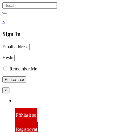
Vyhledávám
Hledat
×
Sign In
Email address
Heslo
Remember Me
×
Přihlásit se
Registrovat