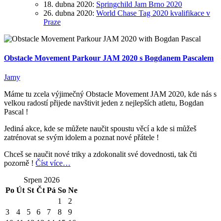
18. dubna 2020:
Springchild Jam Brno 2020
26. dubna 2020:
World Chase Tag 2020 kvalifikace v
Praze
Obstacle Movement Parkour JAM 2020 s Bogdanem Pascalem
Jamy
Máme tu zcela výjimečný Obstacle Movement JAM 2020, kde nás s
velkou radostí přijede navštivit jeden z nejlepších atletu, Bogdan
Pascal !
Jediná akce, kde se můžete naučit spoustu věcí a kde si můžeš
zatrénovat se svým idolem a poznat nové přátele !
Chceš se naučit nové triky a zdokonalit své dovednosti, tak čti
pozorně !
Číst více…
Srpen 2026
Po
Út
St
Čt
Pá
So
Ne
1
2
3
4
5
6
7
8
9