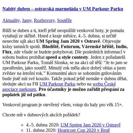
Nabitý duben – ostravská marmeláda v UM Parkour Parku
Aktuality
,
Jamy
,
Rozhovory
,
Soutěže
Blíží se duben a ti, kteří ještě neoprášili venkovní boty, je pomalu
vytahují ze skříně. Hned z kraje měsíce, 4.-5. dubna, si určitě
nenechte ujít akci
UM Spring Jam 2020 v Ostravě
. Objevujte
krásy tamních spotů.
Bludiště, Futurum, Várenské hřiště, Indio,
Flux
, zde všude se budete pohybovat. Dle posledních informací v
sobotu budou probíhat
speed a style contesty
. Jeden z pořadatelů
UM Parkour Parku, Tomáš Slonka, se na akci už těší: “Je to jam se
zpestřením, jako soutěž. Minulý rok měla akce dobrý ohlas a jsem
zvědav na letošní rok.” Komunitní akce se sobotním grilováním
bude jistě mít své kouzlo. Takže pokud ještě nemáte v dubnu dělat,
sledujte akci na FB
UM Parkour Parku
nebo na
webu České
asociace parkouru
.
Pro účastníky je možno zařídit přespání za
poplatek již od pátku
.
Venkovní program je otevřený všem, vstup do haly pro věk 15+.
Chcete mít v dubnových akcích pořádek?
4.-5. dubna 2020:
UM Spring Jam 2020 v Ostravě
11. dubna 2020:
Heartcore Cup 2020 v Brně