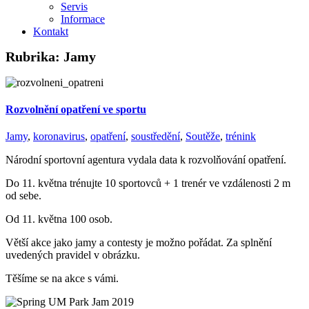
Servis
Informace
Kontakt
Rubrika:
Jamy
Rozvolnění opatření ve sportu
Jamy
,
koronavirus
,
opatření
,
soustředění
,
Soutěže
,
trénink
Národní sportovní agentura vydala data k rozvolňování opatření.
Do 11. května trénujte 10 sportovců + 1 trenér ve vzdálenosti 2 m
od sebe.
Od 11. května 100 osob.
Větší akce jako jamy a contesty je možno pořádat. Za splnění
uvedených pravidel v obrázku.
Těšíme se na akce s vámi.