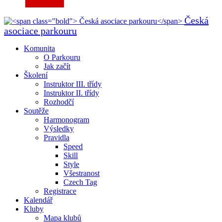
Česká
asociace parkouru
Komunita
O Parkouru
Jak začít
Školení
Instruktor III. třídy
Instruktor II. třídy
Rozhodčí
Soutěže
Harmonogram
Výsledky
Pravidla
Speed
Skill
Style
Všestranost
Czech Tag
Registrace
Kalendář
Kluby
Mapa klubů