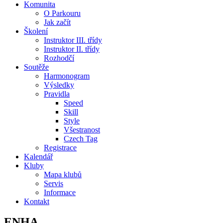
Komunita
O Parkouru
Jak začít
Školení
Instruktor III. třídy
Instruktor II. třídy
Rozhodčí
Soutěže
Harmonogram
Výsledky
Pravidla
Speed
Skill
Style
Všestranost
Czech Tag
Registrace
Kalendář
Kluby
Mapa klubů
Servis
Informace
Kontakt
ENHA