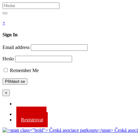
Vyhledávám
Hledat
×
Sign In
Email address
Heslo
Remember Me
×
Přihlásit se
Registrovat
Česká asoci