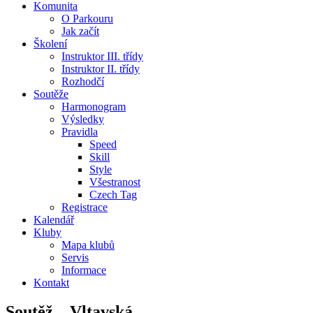
Komunita
O Parkouru
Jak začít
Školení
Instruktor III. třídy
Instruktor II. třídy
Rozhodčí
Soutěže
Harmonogram
Výsledky
Pravidla
Speed
Skill
Style
Všestranost
Czech Tag
Registrace
Kalendář
Kluby
Mapa klubů
Servis
Informace
Kontakt
Soutěž – Vltavská