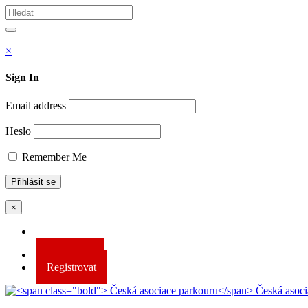
Vyhledávám
Hledat
×
Sign In
Email address
Heslo
Remember Me
×
Přihlásit se
Registrovat
Česká asoci