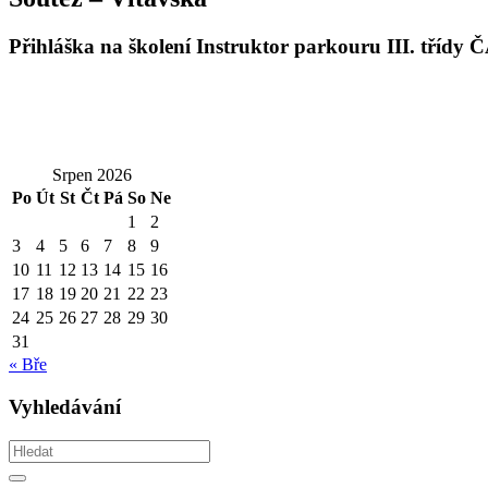
Přihláška na školení Instruktor parkouru III. třídy
Srpen 2026
Po
Út
St
Čt
Pá
So
Ne
1
2
3
4
5
6
7
8
9
10
11
12
13
14
15
16
17
18
19
20
21
22
23
24
25
26
27
28
29
30
31
« Bře
Vyhledávání
Vyhledávám
Hledat