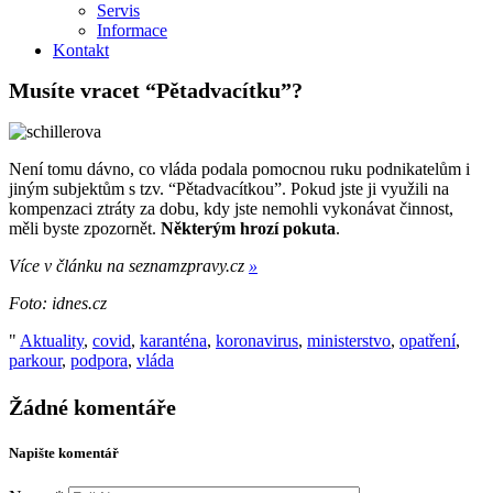
Servis
Informace
Kontakt
Musíte vracet “Pětadvacítku”?
Není tomu dávno, co vláda podala pomocnou ruku podnikatelům i
jiným subjektům s tzv. “Pětadvacítkou”. Pokud jste ji využili na
kompenzaci ztráty za dobu, kdy jste nemohli vykonávat činnost,
měli byste zpozornět.
Některým hrozí pokuta
.
Více v článku na seznamzpravy.cz
»
Foto: idnes.cz
"
Aktuality
,
covid
,
karanténa
,
koronavirus
,
ministerstvo
,
opatření
,
parkour
,
podpora
,
vláda
Žádné komentáře
Napište komentář