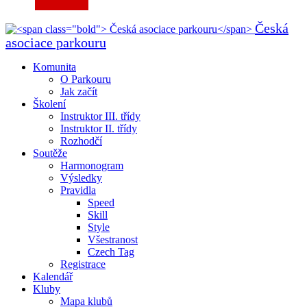
Česká
asociace parkouru
Komunita
O Parkouru
Jak začít
Školení
Instruktor III. třídy
Instruktor II. třídy
Rozhodčí
Soutěže
Harmonogram
Výsledky
Pravidla
Speed
Skill
Style
Všestranost
Czech Tag
Registrace
Kalendář
Kluby
Mapa klubů