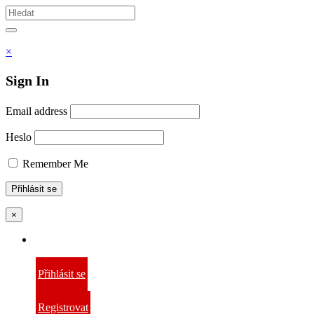
Vyhledávám
Hledat
×
Sign In
Email address
Heslo
Remember Me
×
Přihlásit se
Registrovat