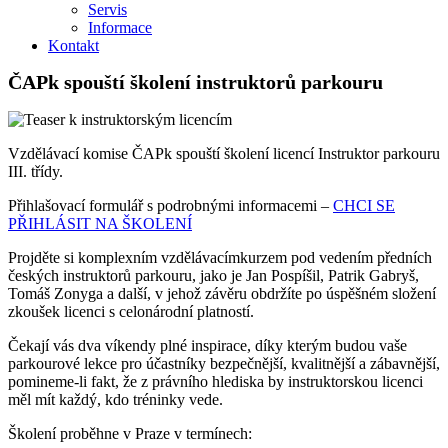
Servis
Informace
Kontakt
ČAPk spouští školení instruktorů parkouru
Vzdělávací komise ČAPk spouští školení licencí Instruktor parkouru
III. třídy.
Přihlašovací formulář s podrobnými informacemi –
CHCI SE
PŘIHLÁSIT NA ŠKOLENÍ
Projděte si komplexním vzdělávacím
kurzem pod vedením předních
českých instruktorů parkouru, jako je Jan Pospíšil, Patrik Gabryš,
Tomáš Zonyga a další, v jehož závěru obdržíte po úspěšném složení
zkoušek licenci s celonárodní platností.
Čekají vás dva víkendy plné inspirace, díky kterým budou vaše
parkourové lekce pro účastníky bezpečnější, kvalitnější a zábavnější,
pomineme-li fakt, že z právního hlediska by instruktorskou licenci
měl mít každý, kdo tréninky vede.
Školení proběhne v Praze v termínech: