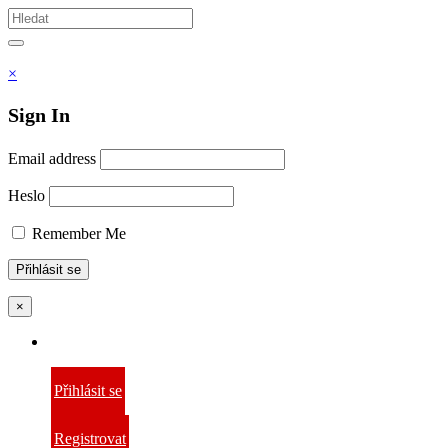
Vyhledávám
Hledat
×
Sign In
Email address
Heslo
Remember Me
×
Přihlásit se
Registrovat