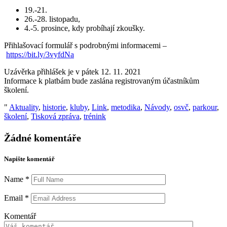
19.-21.
26.-28. listopadu,
4.-5. prosince, kdy probíhají zkoušky.
Přihlašovací formulář s podrobnými informacemi –
https://bit.ly/3vyfdNa
Uzávěrka přihlášek je v pátek 12. 11. 2021
Informace k platbám bude zaslána registrovaným účastníkům
školení.
"
Aktuality
,
historie
,
kluby
,
Link
,
metodika
,
Návody
,
osvč
,
parkour
,
školení
,
Tisková zpráva
,
trénink
Žádné komentáře
Napište komentář
Name
*
Email
*
Komentář