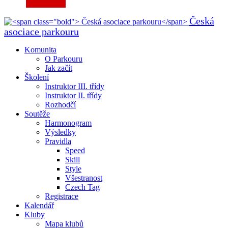
Česká
asociace parkouru
Komunita
O Parkouru
Jak začít
Školení
Instruktor III. třídy
Instruktor II. třídy
Rozhodčí
Soutěže
Harmonogram
Výsledky
Pravidla
Speed
Skill
Style
Všestranost
Czech Tag
Registrace
Kalendář
Kluby
Mapa klubů